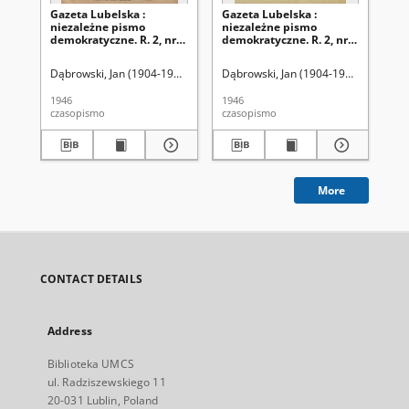
Gazeta Lubelska :
Gazeta Lubelska :
Ga
niezależne pismo
niezależne pismo
ni
demokratyczne. R. 2, nr
demokratyczne. R. 2, nr
dem
303=612 (2 listopad 1946)
210 [i. e. 211]=519 [i. e.
(2 
520] (2 sierpień 1946)
Dąbrowski, Jan (1904-1964). Red
Dąbrowski, Jan (1904-1964). Red
Dąb
1946
1946
194
czasopismo
czasopismo
cza
More
CONTACT DETAILS
Address
Biblioteka UMCS
ul. Radziszewskiego 11
20-031 Lublin, Poland