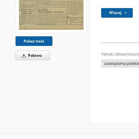
Więcej
Pokaż treść
Temat i słowa klucz
Pobierz
czasopisma polski