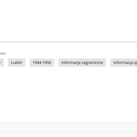
owe:
e
Lublin
1944-1956
informacje zagraniczne
informacja s