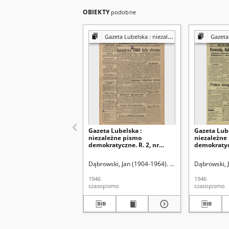
OBIEKTY
podobne
Gazeta Lubelska : niezależny organ demokratyczny
Gazeta Lubelsk
Gazeta Lubelska :
Gazeta Lube
niezależne pismo
niezależne
demokratyczne. R. 2, nr
demokratycz
303=612 (2 listopad 1946)
[i. e. 211]=5
sierpień 19
Dąbrowski, Jan (1904-1964). Red
Dąbrowski, 
1946
1946
czasopismo
czasopismo