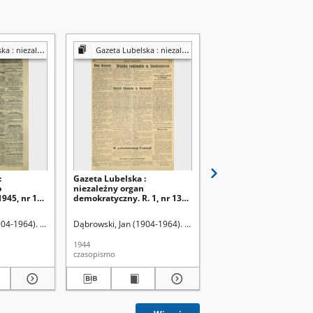
y organ demokratyczny
Gazeta Lubelska : niezależny organ demokratyczny
Gazeta Lubelska : niezależny organ demok
:
Gazeta Lubelska :
Gazeta Lubelska :
o
niezależny organ
niezależne pismo
945, nr 145
demokratyczny. R. 1, nr 13
demokratyczne. R. 2, n
(17 sierpnia 1944)
29=338 (29 stycznia 19
904-1964). Red
Dąbrowski, Jan (1904-1964). Red
Dąbrowski, Jan (1904-19
1944
1946
czasopismo
czasopismo