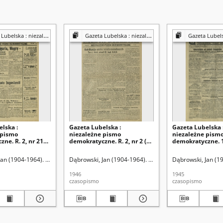
a : niezależny organ demokratyczny
Gazeta Lubelska : niezależny organ demokratyczny
Gazeta Lubelska : niezależn
lska :
Gazeta Lubelska :
Gazeta Lubelska 
 pismo
niezależne pismo
niezależne pism
ne. R. 2, nr 210
demokratyczne. R. 2, nr 2 (2
demokratyczne. 1
19 [i. e. 520] (2
stycznia 1946)
(16 lipca)
46)
Jan (1904-1964). Red
Dąbrowski, Jan (1904-1964). Red
Dąbrowski, Jan (1
1946
1945
czasopismo
czasopismo