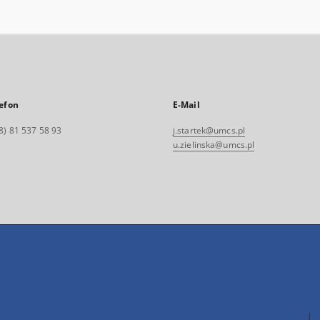
efon
E-Mail
8) 81 537 58 93
j.startek@umcs.pl
u.zielinska@umcs.pl