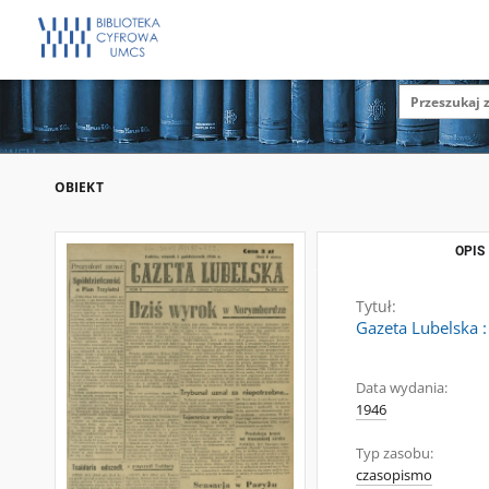
OBIEKT
OPIS
Tytuł:
Gazeta Lubelska :
Data wydania:
1946
Typ zasobu:
czasopismo