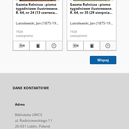
Gazeta Rolnicza : pismo
Gazeta Rolnicza : pismo
Ga
tygodniowe ilustrowane.
tygodniowe ilustrowane.
ty
R. 64, nr 24 (13 czerwca
R. 64, nr 35 (29 sierpnia
R. 
1924)
1924)
sie
Lutosławski, Jan (1875-1950). Red.
Lutosławski, Jan (1875-1950). Red.
Lut
1924
1924
192
czasopismo
czasopismo
cza
Więcej
DANE KONTAKTOWE
Adres
Biblioteka UMCS
ul. Radziszewskiego 11
20-031 Lublin, Poland