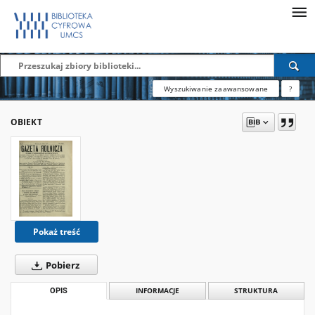
Wyszukiwanie zaawansowane
?
OBIEKT
Pokaż treść
Pobierz
OPIS
INFORMACJE
STRUKTURA