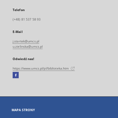
Telefon
(+48) 81 537 58 93
E-Mail
j.startek@umcs.pl
u.zielinska@umcs.pl
Odwiedź nas!
https://www.umcs.pl/pl/biblioteka.htm
Facebook
Link
zewnętrzny,
otworzy
się
w
nowej
MAPA STRONY
karcie