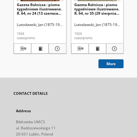
Gazeta Rolnicza : pismo
Gazeta Rolnicza : pismo
Ga
tygodniowe ilustrowane.
tygodniowe ilustrowane.
ty
R. 64, nr 24 (13 czerwca
R. 64, nr 35 (29 sierpnia
R. 
1924)
1924)
sie
Lutosławski, Jan (1875-1950). Red.
Lutosławski, Jan (1875-1950). Red.
Lut
1924
1924
192
czasopismo
czasopismo
cza
More
CONTACT DETAILS
Address
Biblioteka UMCS
ul. Radziszewskiego 11
20-031 Lublin, Poland