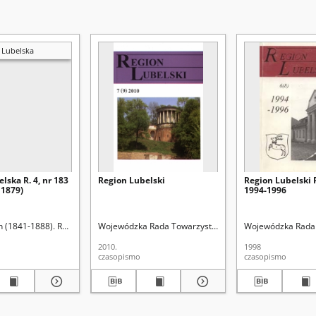
 Lubelska
lska R. 4, nr 183
Region Lubelski
Region Lubelski R
 1879)
1994-1996
n (1841-1888). Red.
Wojewódzka Rada Towarzystw Regionalnych w Lublinie
Wojewódzka Rada 
2010.
1998
czasopismo
czasopismo