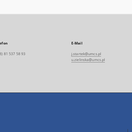
efon
E-Mail
8) 81 537 58 93
j.startek@umcs.pl
u.zielinska@umcs.pl