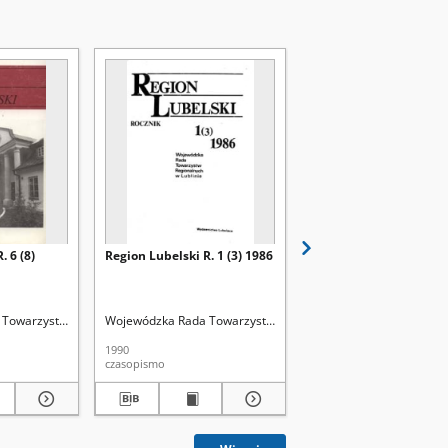
. 6 (8)
Region Lubelski R. 1 (3) 1986
Region Lubelski R. 3 (5
Towarzystw Regionalnych w Lublinie
Wojewódzka Rada Towarzystw Regionalnych w Lublinie
Wojewódzka Rada Towarz
1990
1991
czasopismo
czasopismo