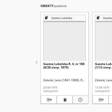
OBIEKTY
podobne
Gazeta Lubelska
Gazeta
Gazeta Lubelska R. 4, nr 188
Gazeta Lube
(8/20 sierp. 1879)
(1/13 sierp.
Zaleski, Leon (1841-1888). Red.
Zaleski, Leo
20-08-1879
13-08-1879
czasopismo
czasopismo