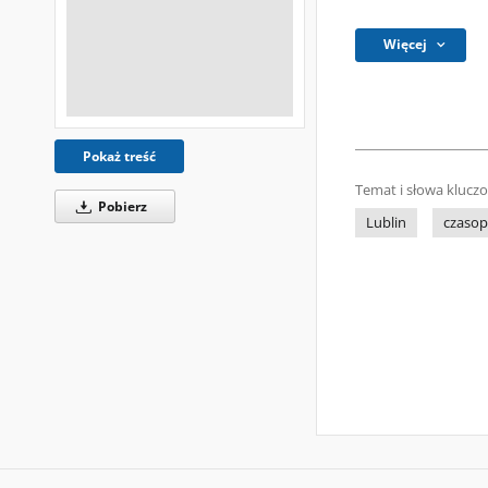
Więcej
Pokaż treść
Temat i słowa klucz
Pobierz
Lublin
czasop