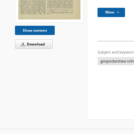
More
Show content
Download
Subject and keyword
gospodarstwa rol