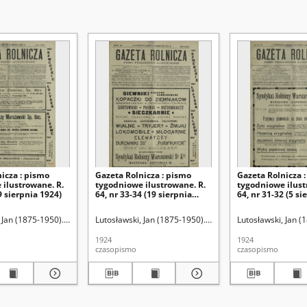
icza : pismo
Gazeta Rolnicza : pismo
Gazeta Rolnicza 
 ilustrowane. R.
tygodniowe ilustrowane. R.
tygodniowe ilust
9 sierpnia 1924)
64, nr 33-34 (19 sierpnia
64, nr 31-32 (5 si
1924)
 Jan (1875-1950). Red.
Lutosławski, Jan (1875-1950). Red.
Lutosławski, Jan (
1924
1924
czasopismo
czasopismo