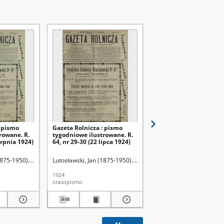
: pismo
Gazeta Rolnicza : pismo
Gazeta Rolnicza : pism
rowane. R.
tygodniowe ilustrowane. R.
tygodniowe ilustrowan
erpnia 1924)
64, nr 29-30 (22 lipca 1924)
64, nr 12 (21 marca 192
1875-1950). Red.
Lutosławski, Jan (1875-1950). Red.
Lutosławski, Jan (1875-1
1924
1924
czasopismo
czasopismo