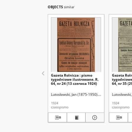
OBJECTS
similar
Gazeta Rolnicza : pismo
Gazeta Roln
tygodniowe ilustrowane. R.
tygodniowe
64, nr 24 (13 czerwca 1924)
64, nr 35 (2
Lutosławski, Jan (1875-1950). Red.
Lutosławski,
1924
1924
czasopismo
czasopismo