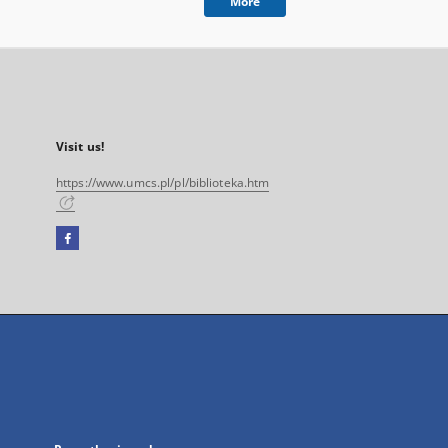
More
Visit us!
https://www.umcs.pl/pl/biblioteka.htm
Facebook
External
link,
will
open
in
a
new
tab