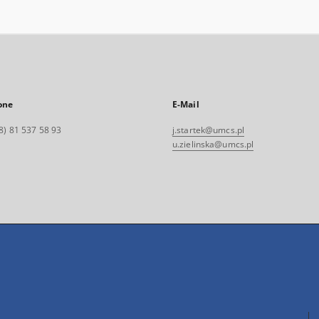
one
E-Mail
8) 81 537 58 93
j.startek@umcs.pl
u.zielinska@umcs.pl