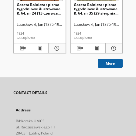
Gazeta Rolnicza : pismo
Gazeta Rolnicza : pismo
Ga
tygodniowe ilustrowane.
tygodniowe ilustrowane.
ty
R. 64, nr 24 (13 czerwca
R. 64, nr 35 (29 sierpnia
R. 
1924)
1924)
sie
Lutosławski, Jan (1875-1950). Red.
Lutosławski, Jan (1875-1950). Red.
Lut
1924
1924
192
czasopismo
czasopismo
cza
More
CONTACT DETAILS
Address
Biblioteka UMCS
ul. Radziszewskiego 11
20-031 Lublin, Poland