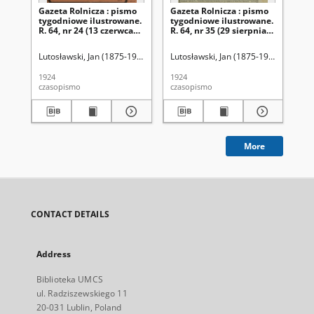
Gazeta Rolnicza : pismo
Gazeta Rolnicza : pismo
Ga
tygodniowe ilustrowane.
tygodniowe ilustrowane.
ty
R. 64, nr 24 (13 czerwca
R. 64, nr 35 (29 sierpnia
R. 
1924)
1924)
sie
Lutosławski, Jan (1875-1950). Red.
Lutosławski, Jan (1875-1950). Red.
Lut
1924
1924
192
czasopismo
czasopismo
cza
More
CONTACT DETAILS
Address
Biblioteka UMCS
ul. Radziszewskiego 11
20-031 Lublin, Poland