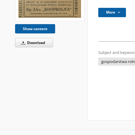
More
Show content
Download
Subject and keyword
gospodarstwa rol