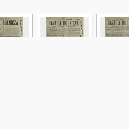
icza : pismo
Gazeta Rolnicza : pismo
Gazeta Rolnicza 
 ilustrowane. R.
tygodniowe ilustrowane. R.
tygodniowe ilust
9 sierpnia 1924)
64, nr 33-34 (19 sierpnia
64, nr 31-32 (5 si
1924)
 Jan (1875-1950). Red.
Lutosławski, Jan (1875-1950). Red.
Lutosławski, Jan (
1924
1924
czasopismo
czasopismo