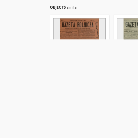
OBJECTS
similar
Gazeta Rolnicza : pismo
Gazeta Roln
tygodniowe ilustrowane. R.
tygodniowe
64, nr 24 (13 czerwca 1924)
64, nr 35 (2
Lutosławski, Jan (1875-1950). Red.
Lutosławski,
1924
1924
czasopismo
czasopismo