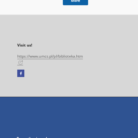
More
Visit us!
https://www.umcs.pl/pl/biblioteka.htm
Facebook
External
link,
will
open
in
a
new
tab