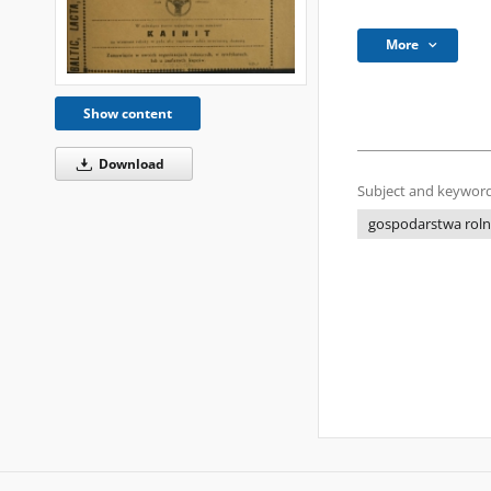
More
Show content
Download
Subject and keyword
gospodarstwa rol