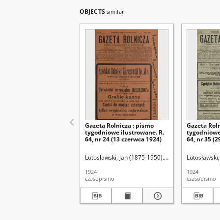
OBJECTS
similar
Gazeta Rolnicza : pismo
Gazeta Roln
tygodniowe ilustrowane. R.
tygodniowe
64, nr 24 (13 czerwca 1924)
64, nr 35 (2
Lutosławski, Jan (1875-1950). Red.
Lutosławski,
1924
1924
czasopismo
czasopismo