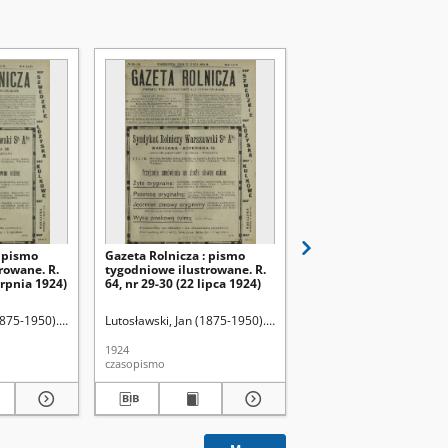
: pismo
Gazeta Rolnicza : pismo
Gazeta Rolnicza : pism
rowane. R.
tygodniowe ilustrowane. R.
tygodniowe ilustrowan
erpnia 1924)
64, nr 29-30 (22 lipca 1924)
64, nr 12 (21 marca 192
1875-1950). Red.
Lutosławski, Jan (1875-1950). Red.
Lutosławski, Jan (1875-1
1924
1924
czasopismo
czasopismo