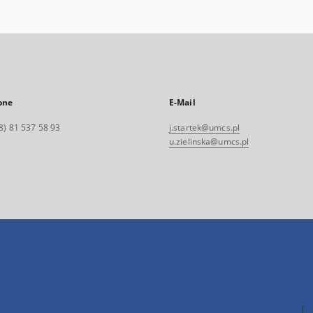
one
E-Mail
8) 81 537 58 93
j.startek@umcs.pl
u.zielinska@umcs.pl