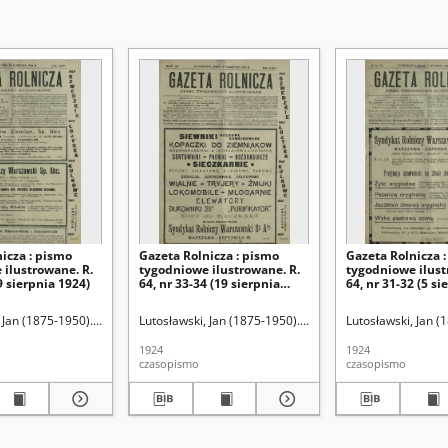
icza : pismo
Gazeta Rolnicza : pismo
Gazeta Rolnicza 
 ilustrowane. R.
tygodniowe ilustrowane. R.
tygodniowe ilust
9 sierpnia 1924)
64, nr 33-34 (19 sierpnia
64, nr 31-32 (5 si
1924)
 Jan (1875-1950). Red.
Lutosławski, Jan (1875-1950). Red.
Lutosławski, Jan (
1924
1924
czasopismo
czasopismo