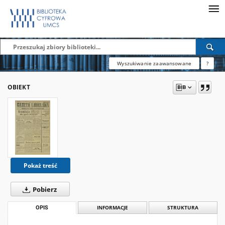
Wyszukiwanie zaawansowane
?
OBIEKT
Pokaż treść
Pobierz
OPIS
INFORMACJE
STRUKTURA