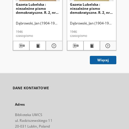
Gazeta Lubelska :
Gazeta Lubelska :
Ga
niezależne pismo
niezależne pismo
ni
demokratyczne. R. 2, nr
demokratyczne. R. 2, nr
dem
303=612 (2 listopad 1946)
210 [i. e. 211]=519 [i. e.
(2 
520] (2 sierpień 1946)
Dąbrowski, Jan (1904-1964). Red
Dąbrowski, Jan (1904-1964). Red
Dąb
1946
1946
194
czasopismo
czasopismo
cza
Więcej
DANE KONTAKTOWE
Adres
Biblioteka UMCS
ul. Radziszewskiego 11
20-031 Lublin, Poland