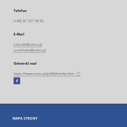
Telefon
(+48) 81 537 58 93
E-Mail
j.startek@umcs.pl
u.zielinska@umcs.pl
Odwiedź nas!
https://www.umcs.pl/pl/biblioteka.htm
Facebook
Link
zewnętrzny,
otworzy
się
w
nowej
MAPA STRONY
karcie