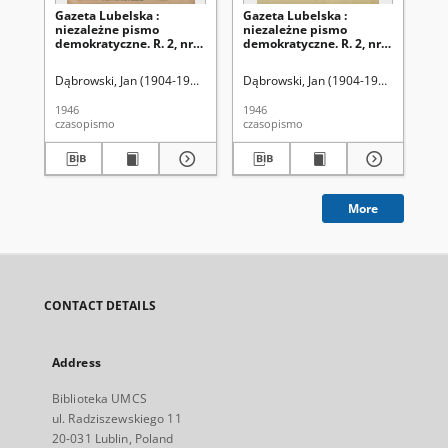
Gazeta Lubelska :
Gazeta Lubelska :
Ga
niezależne pismo
niezależne pismo
ni
demokratyczne. R. 2, nr
demokratyczne. R. 2, nr
dem
303=612 (2 listopad 1946)
210 [i. e. 211]=519 [i. e.
(2 
520] (2 sierpień 1946)
Dąbrowski, Jan (1904-1964). Red
Dąbrowski, Jan (1904-1964). Red
Dąb
1946
1946
194
czasopismo
czasopismo
cza
More
CONTACT DETAILS
Address
Biblioteka UMCS
ul. Radziszewskiego 11
20-031 Lublin, Poland