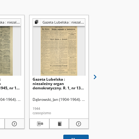
y organ demokratyczny
Gazeta Lubelska : niezależny organ demokratyczny
Gazeta Lubelska : niezależny organ demok
:
Gazeta Lubelska :
Gazeta Lubelska :
o
niezależny organ
niezależne pismo
945, nr 145
demokratyczny. R. 1, nr 13
demokratyczne. R. 2, n
(17 sierpnia 1944)
29=338 (29 stycznia 19
904-1964). Red
Dąbrowski, Jan (1904-1964). Red
Dąbrowski, Jan (1904-19
1944
1946
czasopismo
czasopismo