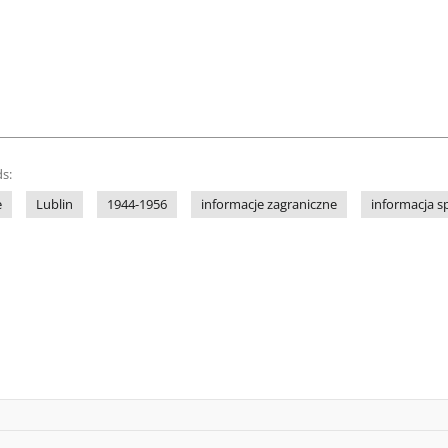
s:
e
Lublin
1944-1956
informacje zagraniczne
informacja s