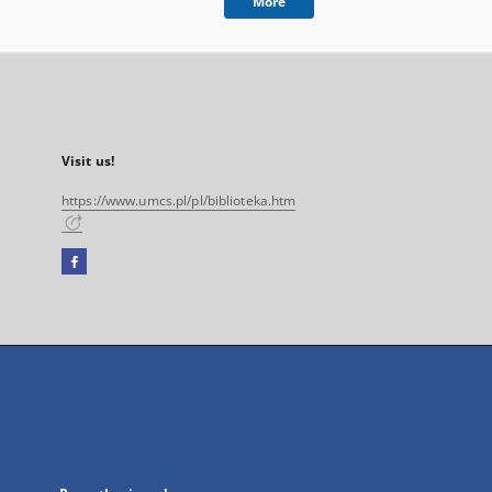
More
Visit us!
https://www.umcs.pl/pl/biblioteka.htm
Facebook
External
link,
will
open
in
a
new
tab