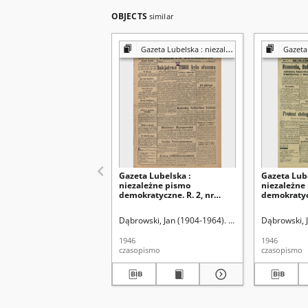
OBJECTS
similar
Gazeta Lubelska : niezależny organ demokratyczny
Gazeta Lubelsk
Gazeta Lubelska :
Gazeta Lube
niezależne pismo
niezależne
demokratyczne. R. 2, nr
demokratycz
303=612 (2 listopad 1946)
[i. e. 211]=5
sierpień 19
Dąbrowski, Jan (1904-1964). Red
Dąbrowski, 
1946
1946
czasopismo
czasopismo