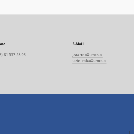
one
E-Mail
8) 81 537 58 93
j.startek@umcs.pl
u.zielinska@umcs.pl