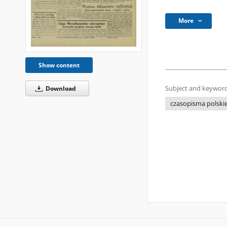
More
Show content
Download
Subject and keyword
czasopisma polski