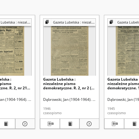
a : niezależny organ demokratyczny
Gazeta Lubelska : niezależny organ demokratyczny
Gazeta Lubelska : niezależn
lska :
Gazeta Lubelska :
Gazeta Lubelska 
 pismo
niezależne pismo
niezależne pism
ne. R. 2, nr 210
demokratyczne. R. 2, nr 2 (2
demokratyczne. 1
19 [i. e. 520] (2
stycznia 1946)
(16 lipca)
46)
Jan (1904-1964). Red
Dąbrowski, Jan (1904-1964). Red
Dąbrowski, Jan (1
1946
1945
czasopismo
czasopismo