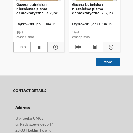
Gazeta Lubelska :
Gazeta Lubelska :
Ga
niezależne pismo
niezależne pismo
ni
demokratyczne. R. 2, nr
demokratyczne. R. 2, nr
dem
303=612 (2 listopad 1946)
210 [i. e. 211]=519 [i. e.
(2 
520] (2 sierpień 1946)
Dąbrowski, Jan (1904-1964). Red
Dąbrowski, Jan (1904-1964). Red
Dąb
1946
1946
194
czasopismo
czasopismo
cza
More
CONTACT DETAILS
Address
Biblioteka UMCS
ul. Radziszewskiego 11
20-031 Lublin, Poland