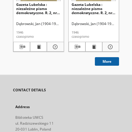
Gazeta Lubelska :
Gazeta Lubelska :
Ga
niezależne pismo
niezależne pismo
ni
demokratyczne. R. 2, nr
demokratyczne. R. 2, nr
dem
29=338 (29 stycznia 1946)
22=331 (22 stycznia 1946)
21=
Dąbrowski, Jan (1904-1964). Red
Dąbrowski, Jan (1904-1964). Red
Dąb
1946
1946
194
czasopismo
czasopismo
cza
More
CONTACT DETAILS
Address
Biblioteka UMCS
ul. Radziszewskiego 11
20-031 Lublin, Poland