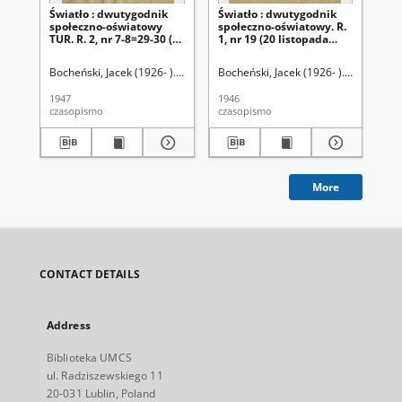
Światło : dwutygodnik
Światło : dwutygodnik
Św
społeczno-oświatowy
społeczno-oświatowy. R.
sp
TUR. R. 2, nr 7-8=29-30 (1-
1, nr 19 (20 listopada
1, 
31 sierpnia 1947)
1946)
19
Bocheński, Jacek (1926- ). Red.
Towarzystwo Uniwersytetu Robotnicze
Bocheński, Jacek (1926- ). Red.
Boc
1947
1946
194
czasopismo
czasopismo
cza
More
CONTACT DETAILS
Address
Biblioteka UMCS
ul. Radziszewskiego 11
20-031 Lublin, Poland