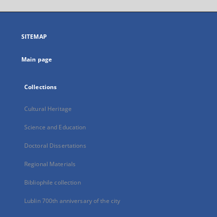
will
open
in
a
SITEMAP
new
tab
Main page
Collections
Cultural Heritage
Science and Education
Doctoral Dissertations
Regional Materials
Bibliophile collection
Lublin 700th anniversary of the city