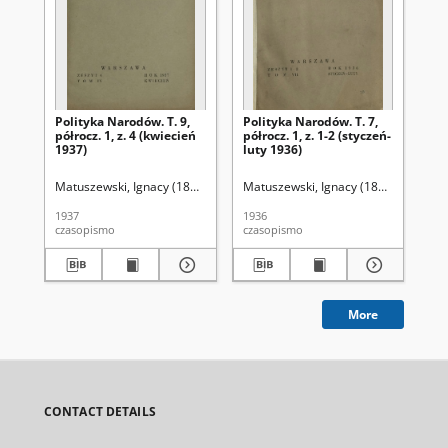
Polityka Narodów. T. 9,
Polityka Narodów. T. 7,
Pol
półrocz. 1, z. 4 (kwiecień
półrocz. 1, z. 1-2 (styczeń-
pół
1937)
luty 1936)
(p
Matuszewski, Ignacy (1891-1946). Red.
Matuszewski, Ignacy (1891-1946). Re
Mat
1937
1936
193
czasopismo
czasopismo
cza
More
CONTACT DETAILS