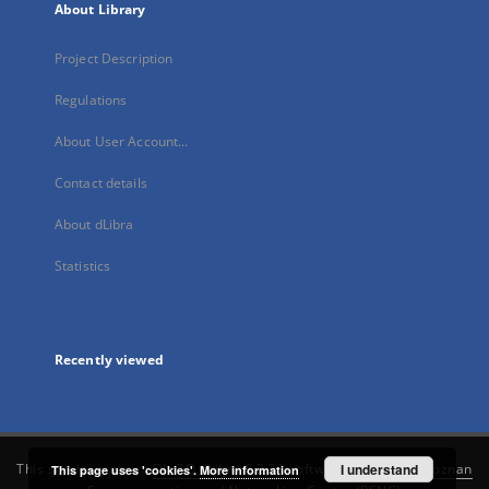
About Library
Project Description
Regulations
About User Account...
Contact details
About dLibra
Statistics
Recently viewed
This service runs on
DInGO dLibra 6.3.21
software created by
I understand
Poznan
This page uses 'cookies'.
More information