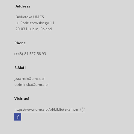
Address
Biblioteka UMCS
ul. Radziszewskiego 11
20-031 Lublin, Poland
Phone
(+48) 81 537 58 93
E-Mail
j.startek@umcs.pl
u.zielinska@umcs.pl
Visit us!
https://www.umcs.pl/pl/biblioteka.htm
Facebook
External
link,