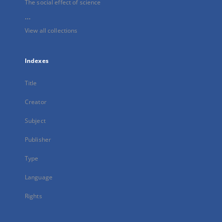
The social effect of science
...
View all collections
Indexes
Title
Creator
Subject
Publisher
Type
Language
Rights