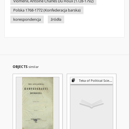
Vioménil, Antoine Charles Du Houx (1728-1792)
Polska 1768-1772 (Konfederacja barska)
korespondencja
źródła
OBJECTS
similar
Teka of Political Science and International Relations