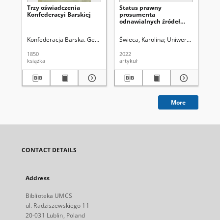
Trzy oświadczenia
Status prawny
Kr
Konfederacyi Barskiej
prosumenta
kr
odnawialnych źródeł
kon
energii w wybranych
aspektach prawa
Konfederacja Barska. Generalność
Świeca, Karolina
Uniwersytet Marii C
Kra
krajowego oraz prawa
wtórnego Unii
1850
2022
192
Europejskiej na
książka
artykuł
ksi
przykładze Dyrektywy
Parlamentu Unii
Europejskiej i Rady (UE)
2018/2001 z dnia 11
grudnia 2018 roku w
sprawie promowania
More
stosowania energii ze
źródeł odnawialnych
CONTACT DETAILS
Address
Biblioteka UMCS
ul. Radziszewskiego 11
20-031 Lublin, Poland