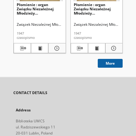
Płomienie : organ
Płomienie : organ
Pł
Związku Niezależnej
Związku Niezależnej
Zw
Młodzieży
Młodzieży
Mł
Socjalistycznej. R. 2=7, Nr
Socjalistycznej. R. 2=7, nr
Soc
7 (listopad 1947)
5-6 (październik 1947)
3-4
Związek Niezależnej Młodzieży Socjalistycznej
Związek Niezależnej Młodzieży Socjal
Zwi
1947
1947
194
czasopismo
czasopismo
cza
More
CONTACT DETAILS
Address
Biblioteka UMCS
ul. Radziszewskiego 11
20-031 Lublin, Poland