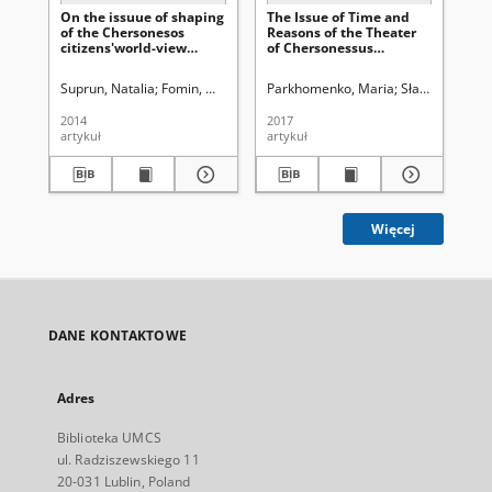
On the issuue of shaping
The Issue of Time and
Uc
of the Chersonesos
Reasons of the Theater
st
citizens'world-view
of Chersonessus
ch
during the
Decadence
transformation from anr
Suprun, Natalia
Fomin, Mikhail
Uniwersytet Marii Curie-Skłodowskiej (Lu
Parkhomenko, Maria
Słapek Dariusz 
Zm
antique to Byzantine city
(on the materials of
2014
2017
201
Chersonesos necropolis)
artykuł
artykuł
art
Więcej
DANE KONTAKTOWE
Adres
Biblioteka UMCS
ul. Radziszewskiego 11
20-031 Lublin, Poland