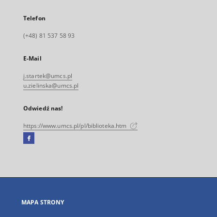
Telefon
(+48) 81 537 58 93
E-Mail
j.startek@umcs.pl
u.zielinska@umcs.pl
Odwiedź nas!
https://www.umcs.pl/pl/biblioteka.htm
Facebook
Link
zewnętrzny,
otworzy
się
w
nowej
MAPA STRONY
karcie