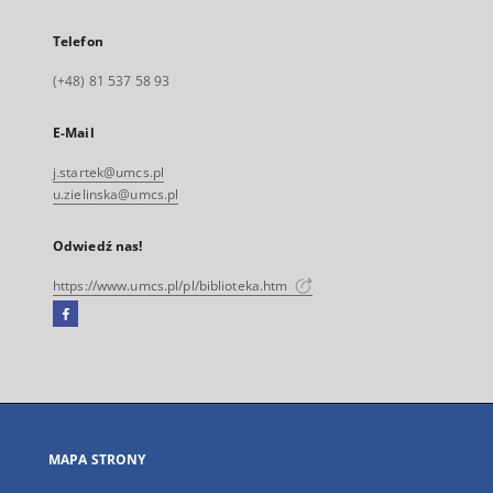
Telefon
(+48) 81 537 58 93
E-Mail
j.startek@umcs.pl
u.zielinska@umcs.pl
Odwiedź nas!
https://www.umcs.pl/pl/biblioteka.htm
Facebook
Link
zewnętrzny,
otworzy
się
w
nowej
MAPA STRONY
karcie