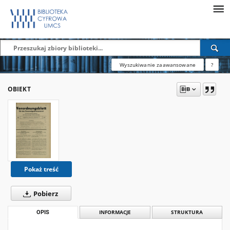
Wyszukiwanie zaawansowane
?
OBIEKT
Pokaż treść
Pobierz
OPIS
INFORMACJE
STRUKTURA