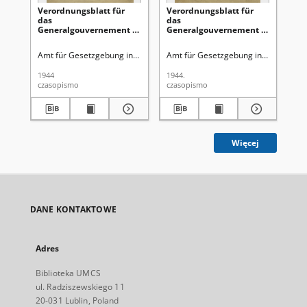
Verordnungsblatt für
Verordnungsblatt für
Ve
das
das
Ge
Generalgouvernement /
Generalgouvernement /
di
[hrsg. von dem Amt für
[hrsg. von dem Amt für
Ge
Gesetzgebung in der
Gesetzgebung in der
Ro
Amt für Gesetzgebung in der Regierung des Generalgouverneurs
Amt für Gesetzgebung in der Regie
Gen
Regierung des
Regierung des
Ge
Generalgouverneurs].
Generalgouverneurs].
Gu
1944
1944.
194
1944, Nr 3 (31 Januar)
1944, Nr 2 (27 Januar)
Ok
czasopismo
czasopismo
cza
Obs
(1
Więcej
DANE KONTAKTOWE
Adres
Biblioteka UMCS
ul. Radziszewskiego 11
20-031 Lublin, Poland