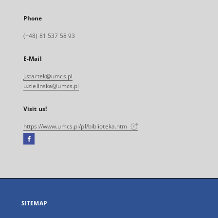
Phone
(+48) 81 537 58 93
E-Mail
j.startek@umcs.pl
u.zielinska@umcs.pl
Visit us!
https://www.umcs.pl/pl/biblioteka.htm
Facebook
External
link,
will
open
in
a
SITEMAP
new
tab