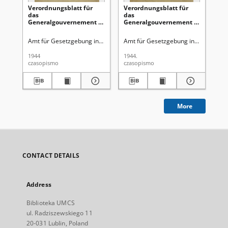
Verordnungsblatt für
Verordnungsblatt für
Ve
das
das
Ge
Generalgouvernement /
Generalgouvernement /
di
[hrsg. von dem Amt für
[hrsg. von dem Amt für
Ge
Gesetzgebung in der
Gesetzgebung in der
Ro
Amt für Gesetzgebung in der Regierung des Generalgouverneurs
Amt für Gesetzgebung in der Regie
Gen
Regierung des
Regierung des
Ge
Generalgouverneurs].
Generalgouverneurs].
Gu
1944
1944.
194
1944, Nr 3 (31 Januar)
1944, Nr 2 (27 Januar)
Ok
czasopismo
czasopismo
cza
Obs
(1
More
CONTACT DETAILS
Address
Biblioteka UMCS
ul. Radziszewskiego 11
20-031 Lublin, Poland