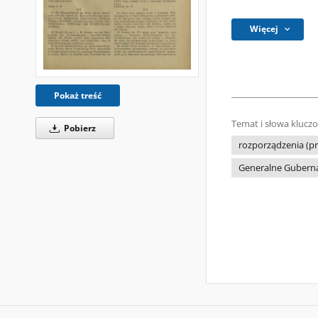
Więcej
Pokaż treść
Temat i słowa klucz
Pobierz
rozporządzenia (p
Generalne Guberna