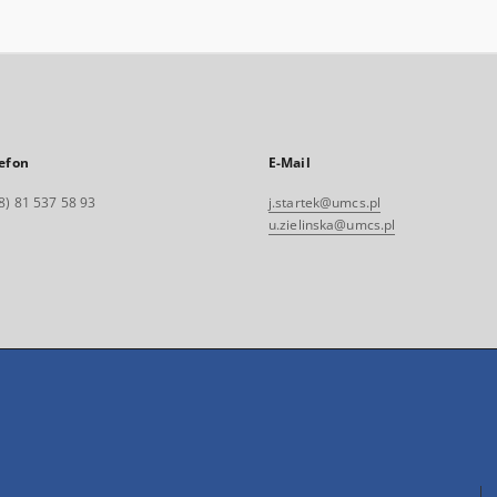
efon
E-Mail
8) 81 537 58 93
j.startek@umcs.pl
u.zielinska@umcs.pl