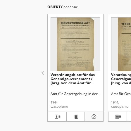
OBIEKTY
podobne
Verordnungsblatt für das
Verordnung
Generalgouvernement /
Generalgo
[hrsg. von dem Amt für
[hrsg. von
Gesetzgebung in der
Gesetzgebu
Regierung des
Regierung 
Amt für Gesetzgebung in der Regierung des Gen
Amt für Ges
Generalgouverneurs]. 1944,
Generalgou
Nr 3 (31 Januar)
Nr 2 (27 Ja
1944
1944.
czasopismo
czasopismo