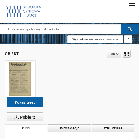
Wyszukiwanie zaawansowane
?
OBIEKT
Pokaż treść
Pobierz
OPIS
INFORMACJE
STRUKTURA