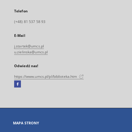
Telefon
(+48) 81 537 58 93
E-Mail
j.startek@umcs.pl
u.zielinska@umcs.pl
Odwiedź nas!
https://www.umcs.pl/pl/biblioteka.htm
Facebook
Link
zewnętrzny,
otworzy
się
w
nowej
MAPA STRONY
karcie