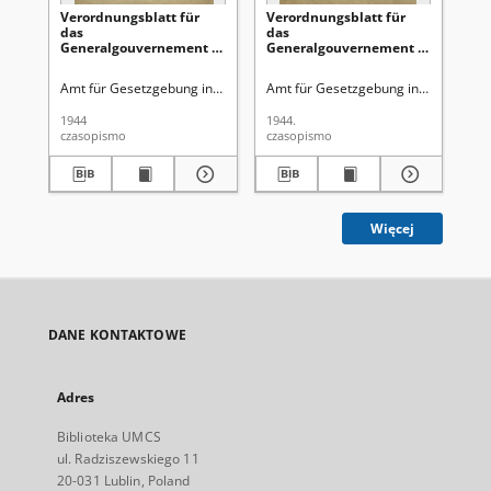
Verordnungsblatt für
Verordnungsblatt für
Ve
das
das
Ge
Generalgouvernement /
Generalgouvernement /
di
[hrsg. von dem Amt für
[hrsg. von dem Amt für
Ge
Gesetzgebung in der
Gesetzgebung in der
Ro
Amt für Gesetzgebung in der Regierung des Generalgouverneurs
Amt für Gesetzgebung in der Regie
Gen
Regierung des
Regierung des
Ge
Generalgouverneurs].
Generalgouverneurs].
Gu
1944
1944.
194
1944, Nr 3 (31 Januar)
1944, Nr 2 (27 Januar)
Ok
czasopismo
czasopismo
cza
Obs
(1
Więcej
DANE KONTAKTOWE
Adres
Biblioteka UMCS
ul. Radziszewskiego 11
20-031 Lublin, Poland