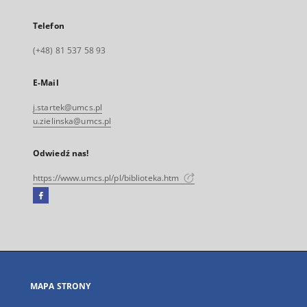
Telefon
(+48) 81 537 58 93
E-Mail
j.startek@umcs.pl
u.zielinska@umcs.pl
Odwiedź nas!
https://www.umcs.pl/pl/biblioteka.htm
Facebook
Link
zewnętrzny,
otworzy
się
w
nowej
MAPA STRONY
karcie