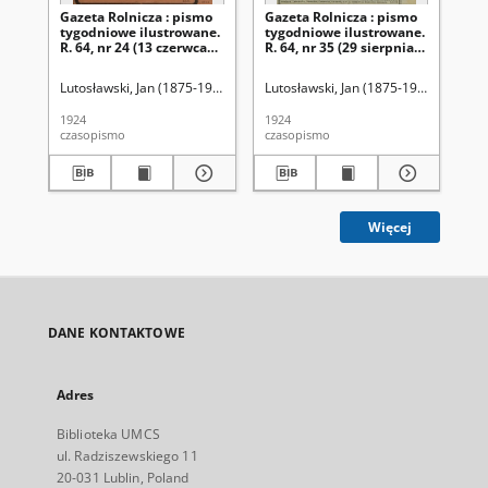
Gazeta Rolnicza : pismo
Gazeta Rolnicza : pismo
Ga
tygodniowe ilustrowane.
tygodniowe ilustrowane.
ty
R. 64, nr 24 (13 czerwca
R. 64, nr 35 (29 sierpnia
R. 
1924)
1924)
19
Lutosławski, Jan (1875-1950). Red.
Lutosławski, Jan (1875-1950). Red.
Lut
1924
1924
192
czasopismo
czasopismo
cza
Więcej
DANE KONTAKTOWE
Adres
Biblioteka UMCS
ul. Radziszewskiego 11
20-031 Lublin, Poland