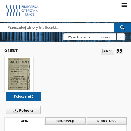
Wyszukiwanie zaawansowane
?
OBIEKT
Pokaż treść
Pobierz
OPIS
INFORMACJE
STRUKTURA