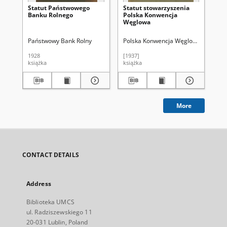
Statut Państwowego
Statut stowarzyszenia
St
Banku Rolnego
Polska Konwencja
Sy
Węglowa
Państwowy Bank Rolny
Polska Konwencja Węglowa
1928
[1937]
193
książka
książka
ksi
More
CONTACT DETAILS
Address
Biblioteka UMCS
ul. Radziszewskiego 11
20-031 Lublin, Poland