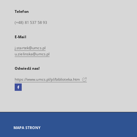
Telefon
(+48) 81 537 58 93
E-Mail
j.startek@umcs.pl
u.zielinska@umcs.pl
Odwiedź nas!
https://www.umcs.pl/pl/biblioteka.htm
Facebook
Link
zewnętrzny,
otworzy
się
w
nowej
MAPA STRONY
karcie