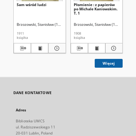
Sam wśród ludzi
Płomienie : z papierów
Ot
po Michale Kaniowskim.
na
T. 1
Brzozowski, Stanisław (1878-1911)
Brzozowski, Stanisław (1878-1911)
Świ
1911
1908
190
książka
książka
ksi
Więcej
DANE KONTAKTOWE
Adres
Biblioteka UMCS
ul. Radziszewskiego 11
20-031 Lublin, Poland