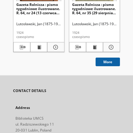
Gazeta Rolnicza : pismo
Gazeta Rolnicza : pismo
Ga
tygodniowe ilustrowane.
tygodniowe ilustrowane.
ty
R. 64, nr 24 (13 czerwca
R. 64, nr 35 (29 sierpnia
R. 
1924)
1924)
sie
Lutosławski, Jan (1875-1950). Red.
Lutosławski, Jan (1875-1950). Red.
Lut
1924
1924
192
czasopismo
czasopismo
cza
More
CONTACT DETAILS
Address
Biblioteka UMCS
ul. Radziszewskiego 11
20-031 Lublin, Poland