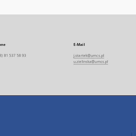
one
E-Mail
8) 81 537 58 93
j.startek@umcs.pl
u.zielinska@umcs.pl