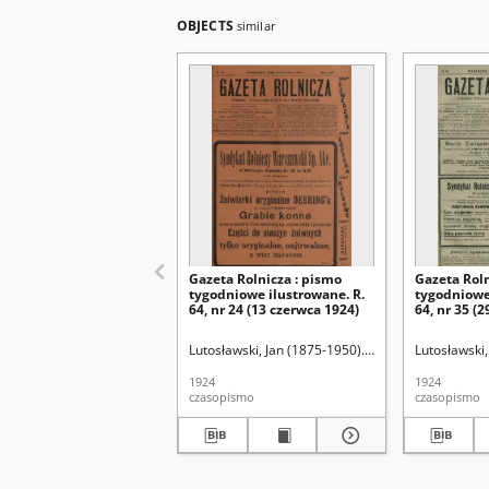
OBJECTS
similar
Gazeta Rolnicza : pismo
Gazeta Roln
tygodniowe ilustrowane. R.
tygodniowe
64, nr 24 (13 czerwca 1924)
64, nr 35 (2
Lutosławski, Jan (1875-1950). Red.
Lutosławski,
1924
1924
czasopismo
czasopismo