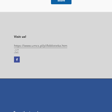
More
Visit us!
https://www.umcs.pl/pl/biblioteka.htm
Facebook
External
link,
will
open
in
a
new
tab