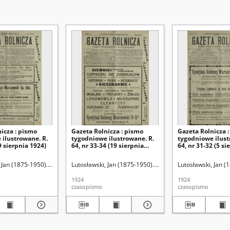
icza : pismo
Gazeta Rolnicza : pismo
Gazeta Rolnicza 
 ilustrowane. R.
tygodniowe ilustrowane. R.
tygodniowe ilust
9 sierpnia 1924)
64, nr 33-34 (19 sierpnia
64, nr 31-32 (5 si
1924)
 Jan (1875-1950). Red.
Lutosławski, Jan (1875-1950). Red.
Lutosławski, Jan (
1924
1924
czasopismo
czasopismo