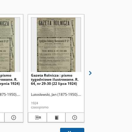
: pismo
Gazeta Rolnicza : pismo
Gazeta Rolnicza : pism
rowane. R.
tygodniowe ilustrowane. R.
tygodniowe ilustrowan
erpnia 1924)
64, nr 29-30 (22 lipca 1924)
64, nr 12 (21 marca 192
1875-1950). Red.
Lutosławski, Jan (1875-1950). Red.
Lutosławski, Jan (1875-1
1924
1924
czasopismo
czasopismo