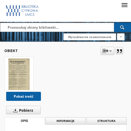
Wyszukiwanie zaawansowane
?
OBIEKT
Pokaż treść
Pobierz
OPIS
INFORMACJE
STRUKTURA