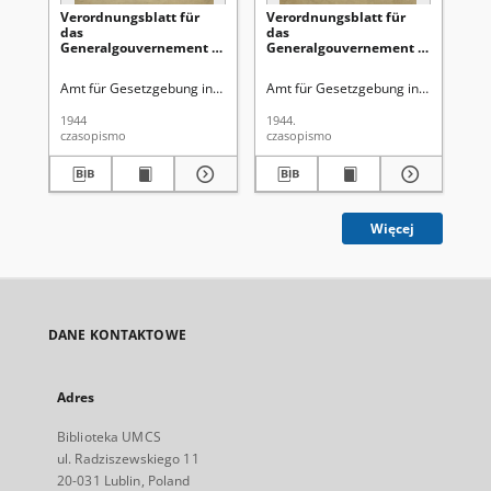
Verordnungsblatt für
Verordnungsblatt für
Ve
das
das
Ge
Generalgouvernement /
Generalgouvernement /
di
[hrsg. von dem Amt für
[hrsg. von dem Amt für
Ge
Gesetzgebung in der
Gesetzgebung in der
Ro
Amt für Gesetzgebung in der Regierung des Generalgouverneurs
Amt für Gesetzgebung in der Regie
Gen
Regierung des
Regierung des
Ge
Generalgouverneurs].
Generalgouverneurs].
Gu
1944
1944.
194
1944, Nr 3 (31 Januar)
1944, Nr 2 (27 Januar)
Ok
czasopismo
czasopismo
cza
Obs
(1
Więcej
DANE KONTAKTOWE
Adres
Biblioteka UMCS
ul. Radziszewskiego 11
20-031 Lublin, Poland