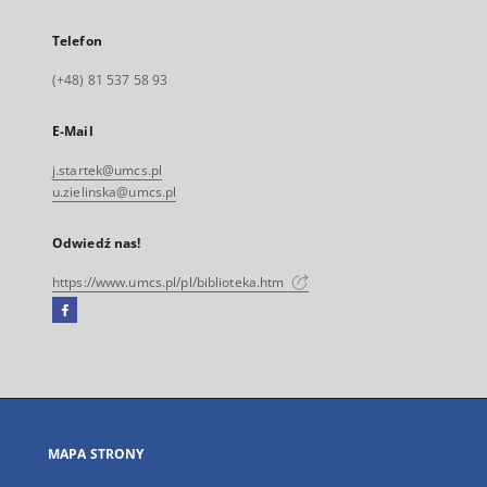
Telefon
(+48) 81 537 58 93
E-Mail
j.startek@umcs.pl
u.zielinska@umcs.pl
Odwiedź nas!
https://www.umcs.pl/pl/biblioteka.htm
Facebook
Link
zewnętrzny,
otworzy
się
w
nowej
MAPA STRONY
karcie