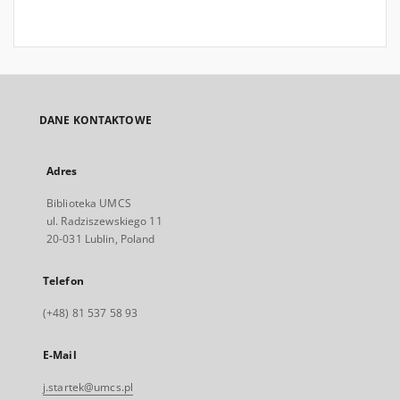
DANE KONTAKTOWE
Adres
Biblioteka UMCS
ul. Radziszewskiego 11
20-031 Lublin, Poland
Telefon
(+48) 81 537 58 93
E-Mail
j.startek@umcs.pl