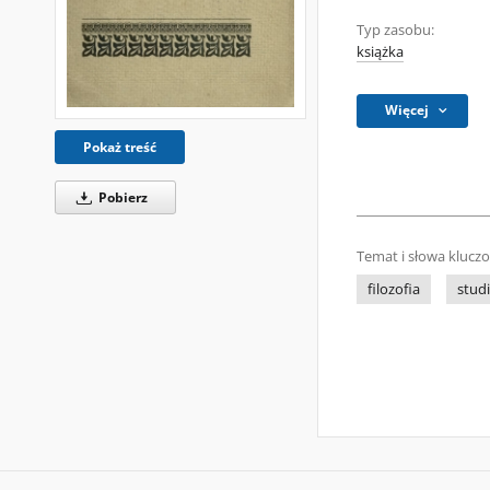
Typ zasobu:
książka
Więcej
Pokaż treść
Pobierz
Temat i słowa klucz
filozofia
studi