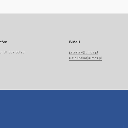
efon
E-Mail
8) 81 537 58 93
j.startek@umcs.pl
u.zielinska@umcs.pl