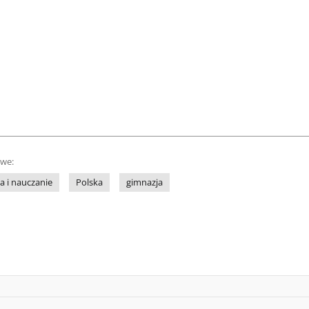
owe:
a i nauczanie
Polska
gimnazja