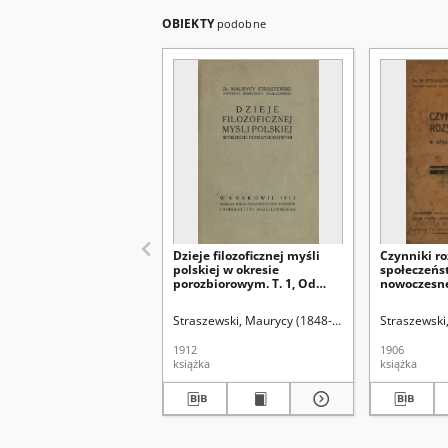
OBIEKTY
podobne
Dzieje filozoficznej myśli
Czynniki ro
polskiej w okresie
społeczeńs
porozbiorowym. T. 1, Od
nowoczes
rozbiorów do roku 1831
Straszewski, Maurycy (1848-1921)
Straszewski
1912
1906
książka
książka