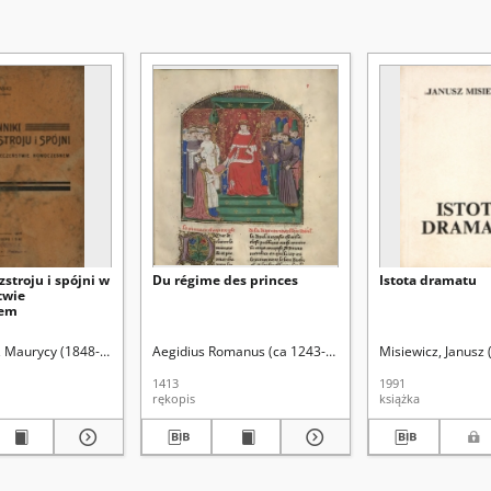
zstroju i spójni w
Du régime des princes
Istota dramatu
twie
nem
, Maurycy (1848-1921)
Aegidius Romanus (ca 1243-1316). Aut. oryg.
Misiewicz, Janusz
1413
1991
rękopis
książka