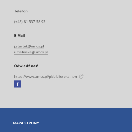
Telefon
(+48) 81 537 58 93
E-Mail
j.startek@umcs.pl
u.zielinska@umcs.pl
Odwiedź nas!
https://www.umcs.pl/pl/biblioteka.htm
Facebook
Link
zewnętrzny,
otworzy
się
w
nowej
MAPA STRONY
karcie