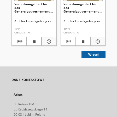
Verordnungsblatt für
Verordnungsblatt für
Ve
das
das
Ge
Generalgouvernement /
Generalgouvernement /
di
[hrsg. von dem Amt für
[hrsg. von dem Amt für
Ge
Gesetzgebung in der
Gesetzgebung in der
Ro
Amt für Gesetzgebung in der Regierung des Generalgouverneurs
Amt für Gesetzgebung in der Regie
Gen
Regierung des
Regierung des
Ge
Generalgouverneurs].
Generalgouverneurs].
Gu
1944
1944.
194
1944, Nr 3 (31 Januar)
1944, Nr 2 (27 Januar)
Ok
czasopismo
czasopismo
cza
Obs
(1
Więcej
DANE KONTAKTOWE
Adres
Biblioteka UMCS
ul. Radziszewskiego 11
20-031 Lublin, Poland