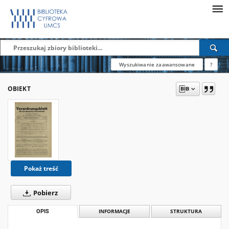
Wyszukiwanie zaawansowane
?
OBIEKT
Pokaż treść
Pobierz
OPIS
INFORMACJE
STRUKTURA