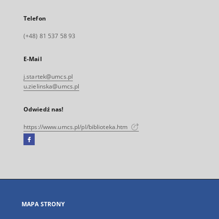
Telefon
(+48) 81 537 58 93
E-Mail
j.startek@umcs.pl
u.zielinska@umcs.pl
Odwiedź nas!
https://www.umcs.pl/pl/biblioteka.htm
Facebook
Link
zewnętrzny,
otworzy
się
w
nowej
MAPA STRONY
karcie