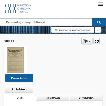
Wyszukiwanie zaawansowane
?
OBIEKT
Pokaż treść
Pobierz
OPIS
INFORMACJE
STRUKTURA