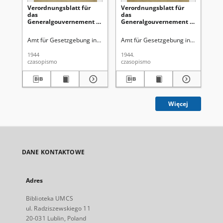
Verordnungsblatt für
Verordnungsblatt für
Ve
das
das
Ge
Generalgouvernement /
Generalgouvernement /
di
[hrsg. von dem Amt für
[hrsg. von dem Amt für
Ge
Gesetzgebung in der
Gesetzgebung in der
Ro
Amt für Gesetzgebung in der Regierung des Generalgouverneurs
Amt für Gesetzgebung in der Regie
Gen
Regierung des
Regierung des
Ge
Generalgouverneurs].
Generalgouverneurs].
Gu
1944
1944.
194
1944, Nr 3 (31 Januar)
1944, Nr 2 (27 Januar)
Ok
czasopismo
czasopismo
cza
Obs
(1
Więcej
DANE KONTAKTOWE
Adres
Biblioteka UMCS
ul. Radziszewskiego 11
20-031 Lublin, Poland