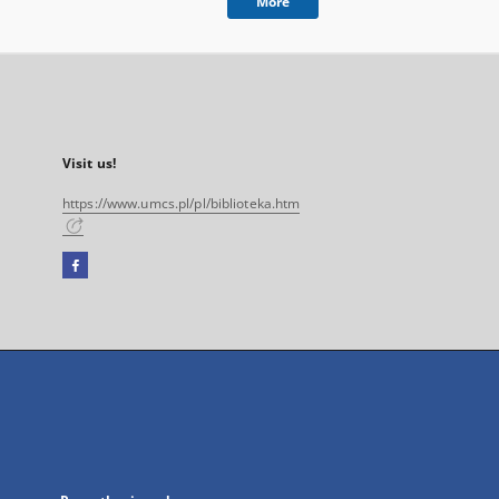
More
Visit us!
https://www.umcs.pl/pl/biblioteka.htm
Facebook
External
link,
will
open
in
a
new
tab