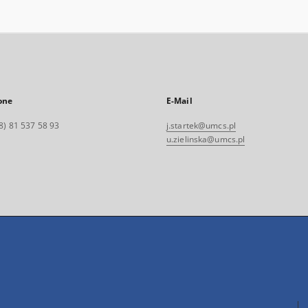
one
E-Mail
8) 81 537 58 93
j.startek@umcs.pl
u.zielinska@umcs.pl