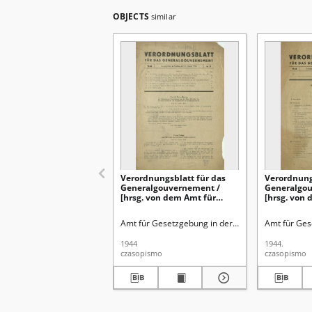
OBJECTS
similar
Verordnungsblatt für das
Verordnung
Generalgouvernement /
Generalgo
[hrsg. von dem Amt für
[hrsg. von
Gesetzgebung in der
Gesetzgebu
Regierung des
Regierung 
Amt für Gesetzgebung in der Regierung des Gen
Amt für Ges
Generalgouverneurs]. 1944,
Generalgou
Nr 3 (31 Januar)
Nr 2 (27 Ja
1944
1944.
czasopismo
czasopismo