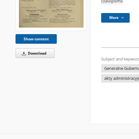
czasopismo
More
Show content
Download
Subject and keyword
Generalne Guberna
akty administracyj