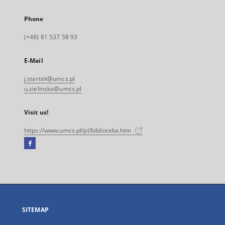
Phone
(+48) 81 537 58 93
E-Mail
j.startek@umcs.pl
u.zielinska@umcs.pl
Visit us!
https://www.umcs.pl/pl/biblioteka.htm
Facebook
External
link,
will
open
in
a
SITEMAP
new
tab