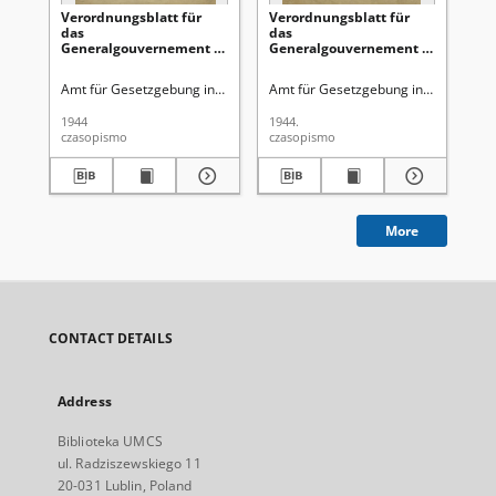
Verordnungsblatt für
Verordnungsblatt für
Ve
das
das
Ge
Generalgouvernement /
Generalgouvernement /
di
[hrsg. von dem Amt für
[hrsg. von dem Amt für
Ge
Gesetzgebung in der
Gesetzgebung in der
Ro
Amt für Gesetzgebung in der Regierung des Generalgouverneurs
Amt für Gesetzgebung in der Regie
Gen
Regierung des
Regierung des
Ge
Generalgouverneurs].
Generalgouverneurs].
Gu
1944
1944.
194
1944, Nr 3 (31 Januar)
1944, Nr 2 (27 Januar)
Ok
czasopismo
czasopismo
cza
Obs
(1
More
CONTACT DETAILS
Address
Biblioteka UMCS
ul. Radziszewskiego 11
20-031 Lublin, Poland