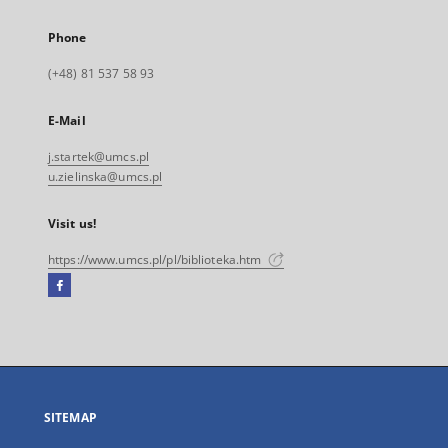
Phone
(+48) 81 537 58 93
E-Mail
j.startek@umcs.pl
u.zielinska@umcs.pl
Visit us!
https://www.umcs.pl/pl/biblioteka.htm
Facebook
External
link,
will
open
in
a
SITEMAP
new
tab