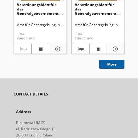
Verordnungsblatt für
Verordnungsblatt für
Ve
das
das
Ge
Generalgouvernement /
Generalgouvernement /
di
[hrsg. von dem Amt für
[hrsg. von dem Amt für
Ge
Gesetzgebung in der
Gesetzgebung in der
Ro
Amt für Gesetzgebung in der Regierung des Generalgouverneurs
Amt für Gesetzgebung in der Regie
Gen
Regierung des
Regierung des
Ge
Generalgouverneurs].
Generalgouverneurs].
Gu
1944
1944.
194
1944, Nr 3 (31 Januar)
1944, Nr 2 (27 Januar)
Ok
czasopismo
czasopismo
cza
Obs
(1
More
CONTACT DETAILS
Address
Biblioteka UMCS
ul. Radziszewskiego 11
20-031 Lublin, Poland