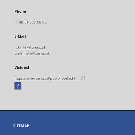
Phone
(+48) 81 537 58 93
E-Mail
j.startek@umcs.pl
u.zielinska@umcs.pl
Visit us!
https://www.umcs.pl/pl/biblioteka.htm
Facebook
External
link,
will
open
in
a
SITEMAP
new
tab