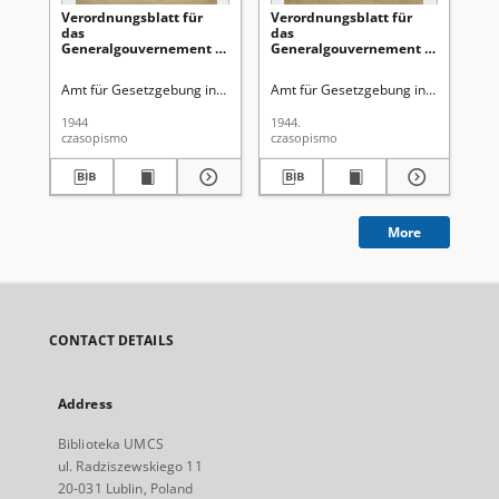
Verordnungsblatt für
Verordnungsblatt für
Ve
das
das
Ge
Generalgouvernement /
Generalgouvernement /
di
[hrsg. von dem Amt für
[hrsg. von dem Amt für
Ge
Gesetzgebung in der
Gesetzgebung in der
Ro
Amt für Gesetzgebung in der Regierung des Generalgouverneurs
Amt für Gesetzgebung in der Regie
Gen
Regierung des
Regierung des
Ge
Generalgouverneurs].
Generalgouverneurs].
Gu
1944
1944.
194
1944, Nr 3 (31 Januar)
1944, Nr 2 (27 Januar)
Ok
czasopismo
czasopismo
cza
Obs
(1
More
CONTACT DETAILS
Address
Biblioteka UMCS
ul. Radziszewskiego 11
20-031 Lublin, Poland