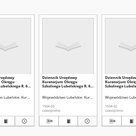
rzędowy
Dziennik Urzędowy
Dziennik Urzędo
m Okręgu
Kuratorjum Okręgu
Kuratorjum Okr
ubelskiego R. 6,
Szkolnego Lubelskiego R. 6,
Szkolnego Lubelsk
r 4 (58)
1933/1934 Nr 7 (61)
1933/1934 Nr 6 (6
lnego
 Lubelskie. Kuratorium Okręgu Szkolnego
Województwo Lubelskie. Kuratorium Okręgu Szkolnego
Województwo Lube
1934-03
1934-02
czasopismo
czasopismo