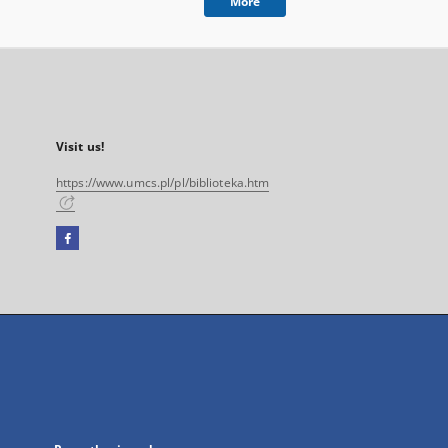
More
Visit us!
https://www.umcs.pl/pl/biblioteka.htm
Facebook
External
link,
will
open
in
a
new
tab