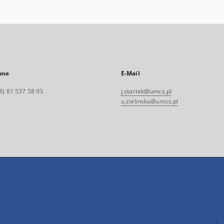
one
E-Mail
8) 81 537 58 93
j.startek@umcs.pl
u.zielinska@umcs.pl