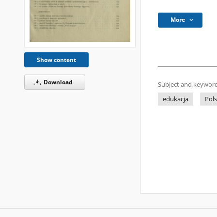
More
Show content
Download
Subject and keyword
edukacja
Pol