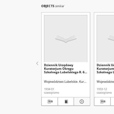
OBJECTS
similar
Dziennik Urzędowy
Dziennik U
Kuratorjum Okręgu
Kuratorju
Szkolnego Lubelskiego R. 6,
Szkolnego L
1933/1934 Nr 5 (59)
1933/1934 N
Województwo Lubelskie. Kuratorium Okręgu Szko
Województwo
1934-01
1933-12
czasopismo
czasopismo