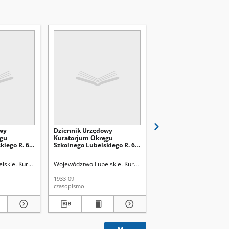
wy
Dziennik Urzędowy
Dziennik Urzędowy
ęgu
Kuratorjum Okręgu
Kuratorjum Okręgu
iego R. 6,
Szkolnego Lubelskiego R. 6,
Szkolnego Lubelskiego 
0)
1933/1934 Nr 1 (55)
1933/1934 Nr 3 (57)
lskie. Kuratorium Okręgu Szkolnego
Województwo Lubelskie. Kuratorium Okręgu Szkolnego
Województwo Lubelskie.
1933-09
1933-11
czasopismo
czasopismo