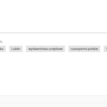
s:
ska
Lublin
wydawnictwa urzędowe
czasopisma polskie