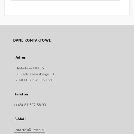
DANE KONTAKTOWE
Adres
Biblioteka UMCS
ul. Radziszewskiego 11
20-031 Lublin, Poland
Telefon
(+48) 81 537 58 93
E-Mail
j.startek@umcs.pl