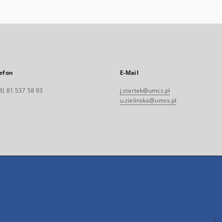
efon
E-Mail
8) 81 537 58 93
j.startek@umcs.pl
u.zielinska@umcs.pl