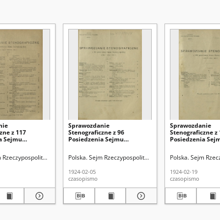
nie
Sprawozdanie
Sprawozdanie
zne z 117
Stenograficzne z 96
Stenograficzne z
a Sejmu
Posiedzenia Sejmu
Posiedzenia Sej
litej z dnia 8
Rzeczypospolitej z dnia 5
Rzeczypospolitej 
24 r.
lutego 1924 r. (I Kadencja
lutego 1924 r. (I
9)
 Rzeczypospolitej Polskiej (1922-1939)
Polska. Sejm Rzeczypospolitej Polskiej (1922-1939)
Polska. Sejm Rzecz
1922-1927)
1922-1927)
1924-02-05
1924-02-19
czasopismo
czasopismo