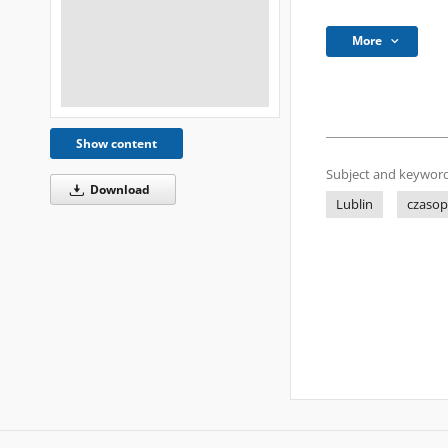
More
Show content
Subject and keyword
Download
Lublin
czasop