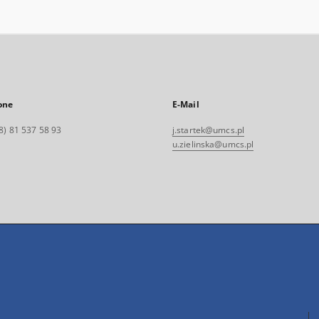
one
E-Mail
8) 81 537 58 93
j.startek@umcs.pl
u.zielinska@umcs.pl