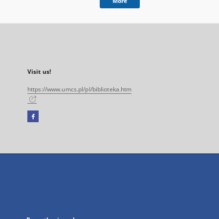
More
Visit us!
https://www.umcs.pl/pl/biblioteka.htm
Facebook
External
link,
will
open
in
a
new
tab