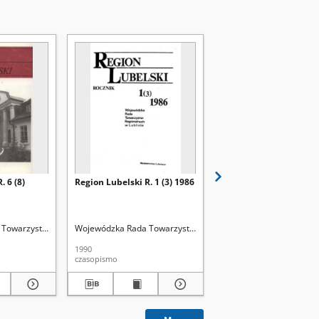
. 6 (8)
Region Lubelski R. 1 (3) 1986
Region Lubelski R. 3 (5
Towarzystw Regionalnych w Lublinie
Wojewódzka Rada Towarzystw Regionalnych w Lublinie
Wojewódzka Rada Towarz
1990
1991
czasopismo
czasopismo