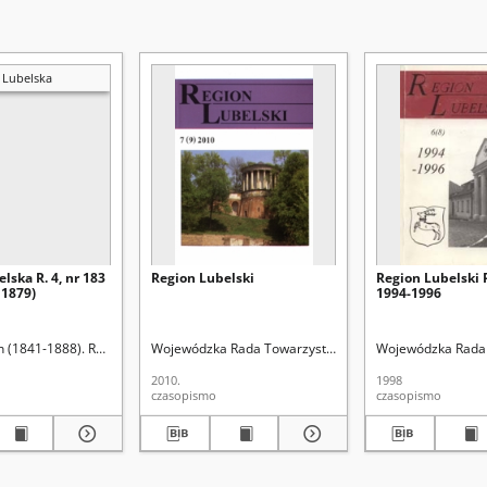
 Lubelska
lska R. 4, nr 183
Region Lubelski
Region Lubelski R
 1879)
1994-1996
n (1841-1888). Red.
Wojewódzka Rada Towarzystw Regionalnych w Lublinie
Wojewódzka Rada 
2010.
1998
czasopismo
czasopismo