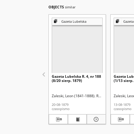
OBJECTS
similar
Gazeta Lubelska
Gazeta
Gazeta Lubelska R. 4, nr 188
Gazeta Lube
(8/20 sierp. 1879)
(1/13 sierp.
Zaleski, Leon (1841-1888). Red.
Zaleski, Leo
20-08-1879
13-08-1879
czasopismo
czasopismo