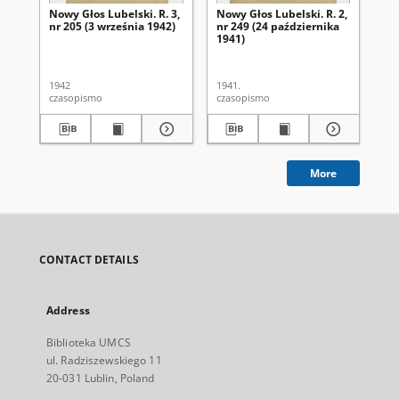
Nowy Głos Lubelski. R. 3,
Nowy Głos Lubelski. R. 2,
Now
nr 205 (3 września 1942)
nr 249 (24 października
nr 
1941)
1942
1941.
194
czasopismo
czasopismo
cza
More
CONTACT DETAILS
Address
Biblioteka UMCS
ul. Radziszewskiego 11
20-031 Lublin, Poland