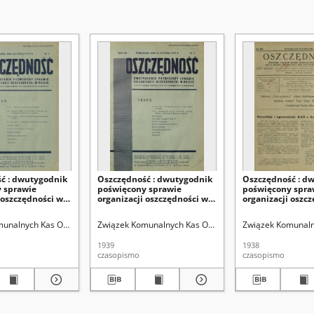
ć : dwutygodnik
Oszczędność : dwutygodnik
Oszczędność : d
 sprawie
poświęcony sprawie
poświęcony spra
 oszczędności w
organizacji oszczędności w
organizacji oszc
5, nr 4 (20 lutego
Polsce. R. 15, nr 2 (20
Polsce. R.14, nr 2
stycznia 1939)
grudnia 1938)
munalnych Kas Oszczędności
Związek Komunalnych Kas Oszczędności
Michalski, Stanisław. Red.
Związek Komunaln
Michalski, Sta
1939
1938
czasopismo
czasopismo