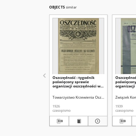
OBJECTS
similar
Oszczędność : tygodnik
Oszczędnoś
poświęcony sprawie
poświęcony
organizacji oszczędności w
organizacji
Polsce. R. 2, nr 4-5 (7 lutego
Polsce. R. 1
1926)
1939)
Towarzystwo Krzewienia Oszczędności w Polsce
Związek Ko
1926
1939
czasopismo
czasopismo