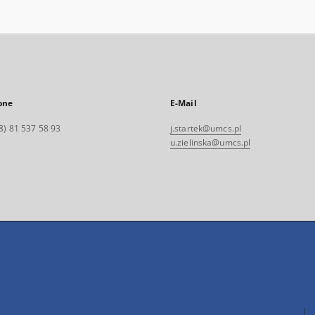
one
E-Mail
8) 81 537 58 93
j.startek@umcs.pl
u.zielinska@umcs.pl