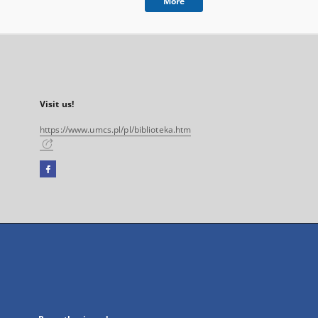
More
Visit us!
https://www.umcs.pl/pl/biblioteka.htm
Facebook
External
link,
will
open
in
a
new
tab