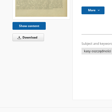
More
Show content
Download
Subject and keyword
kasy oszczędności