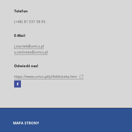
Telefon
(+48) 81 537 58 93
E-Mail
j.startek@umcs.pl
u.zielinska@umcs.pl
Odwiedź nas!
https://www.umcs.pl/pl/biblioteka.htm
Facebook
Link
zewnętrzny,
otworzy
się
w
nowej
MAPA STRONY
karcie