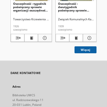
Oszczędność : tygodnik
Oszczędność :
Os
poświęcony sprawie
dwutygodnik
dw
organizacji oszczędności
poświęcony sprawie
po
w Polsce. R. 2, nr 4-5 (7
organizacji oszczędności
or
lutego 1926)
w Polsce. R. 15, nr 4 (20
w P
Towarzystwo Krzewienia Oszczędności w Polsce
Związek Komunalnych Kas Oszczędn
Zw
lutego 1939)
sty
1926
1939
193
czasopismo
czasopismo
cza
Więcej
DANE KONTAKTOWE
Adres
Biblioteka UMCS
ul. Radziszewskiego 11
20-031 Lublin, Poland