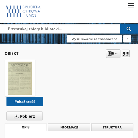
Wyszukiwanie zaawansowane
?
OBIEKT
Pokaż treść
Pobierz
OPIS
INFORMACJE
STRUKTURA