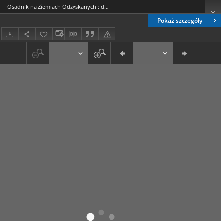
Osadnik na Ziemiach Odzyskanych : dwutygodnik poświęcony sprawom osadnictwa. R. 3, nr 5=36 (10 marca 1948)
Pokaż szczegóły