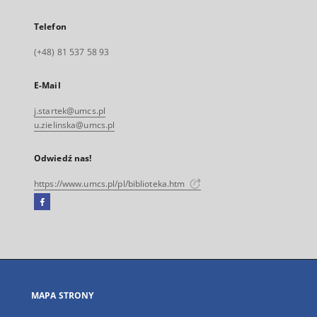
Telefon
(+48) 81 537 58 93
E-Mail
j.startek@umcs.pl
u.zielinska@umcs.pl
Odwiedź nas!
https://www.umcs.pl/pl/biblioteka.htm
Facebook
Link
zewnętrzny,
otworzy
się
w
nowej
MAPA STRONY
karcie