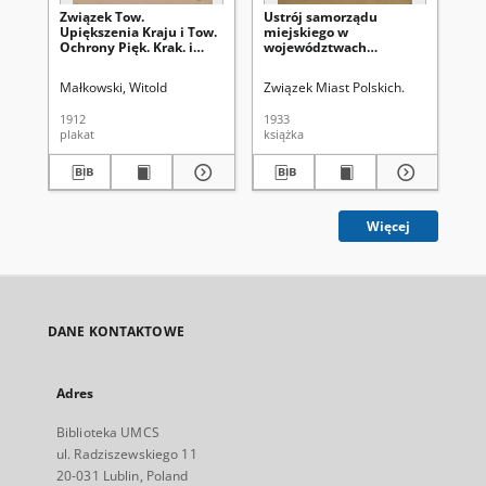
Związek Tow.
Ustrój samorządu
St
Upiększenia Kraju i Tow.
miejskiego w
Ba
Ochrony Pięk. Krak. i
województwach
Okol. [...]
centralnych
Małkowski, Witold
Związek Miast Polskich.
Pa
1912
1933
192
plakat
książka
ksi
Więcej
DANE KONTAKTOWE
Adres
Biblioteka UMCS
ul. Radziszewskiego 11
20-031 Lublin, Poland