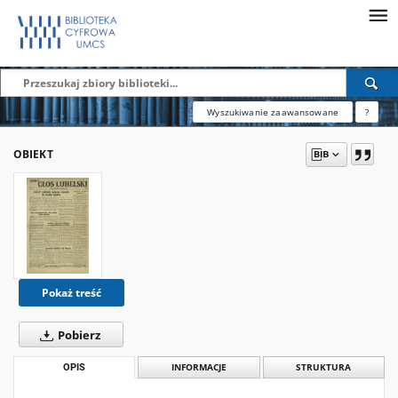
Wyszukiwanie zaawansowane
?
OBIEKT
Pokaż treść
Pobierz
OPIS
INFORMACJE
STRUKTURA