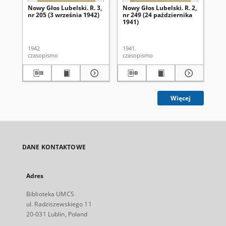
Nowy Głos Lubelski. R. 3,
Nowy Głos Lubelski. R. 2,
Now
nr 205 (3 września 1942)
nr 249 (24 października
nr 
1941)
1942
1941.
194
czasopismo
czasopismo
cza
Więcej
DANE KONTAKTOWE
Adres
Biblioteka UMCS
ul. Radziszewskiego 11
20-031 Lublin, Poland