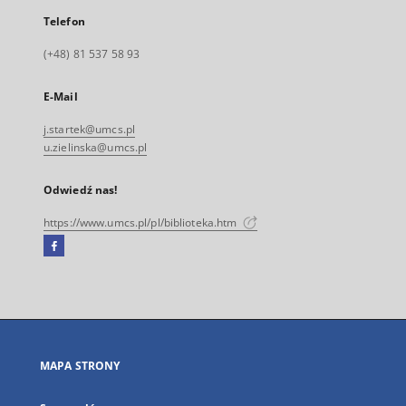
Telefon
(+48) 81 537 58 93
E-Mail
j.startek@umcs.pl
u.zielinska@umcs.pl
Odwiedź nas!
https://www.umcs.pl/pl/biblioteka.htm
Facebook
Link
zewnętrzny,
otworzy
się
w
nowej
MAPA STRONY
karcie