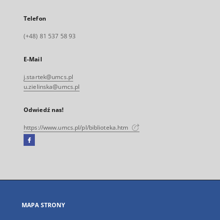
Telefon
(+48) 81 537 58 93
E-Mail
j.startek@umcs.pl
u.zielinska@umcs.pl
Odwiedź nas!
https://www.umcs.pl/pl/biblioteka.htm
Facebook
Link
zewnętrzny,
otworzy
się
w
nowej
MAPA STRONY
karcie