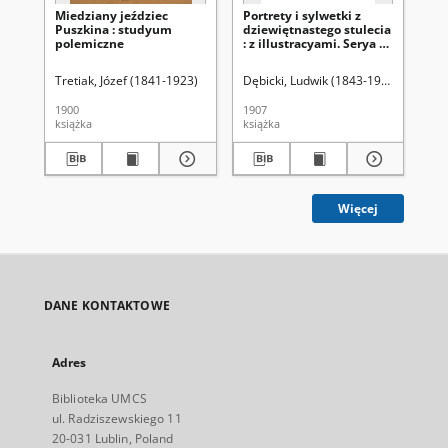
Miedziany jeździec
Portrety i sylwetki z
Por
Puszkina : studyum
dziewiętnastego stulecia
dz
polemiczne
: z illustracyami. Serya 2,
: z
t. 2
t.1
Tretiak, Józef (1841-1923)
Dębicki, Ludwik (1843-1908)
Dęb
1900
1907
190
książka
książka
ksi
Więcej
DANE KONTAKTOWE
Adres
Biblioteka UMCS
ul. Radziszewskiego 11
20-031 Lublin, Poland