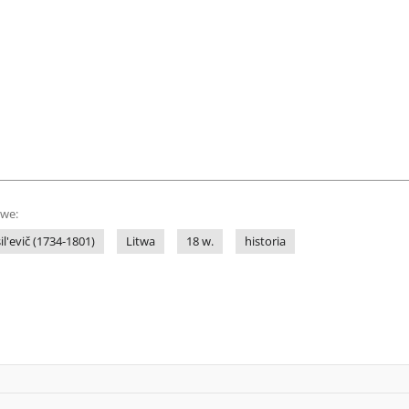
owe:
il'evič (1734-1801)
Litwa
18 w.
historia