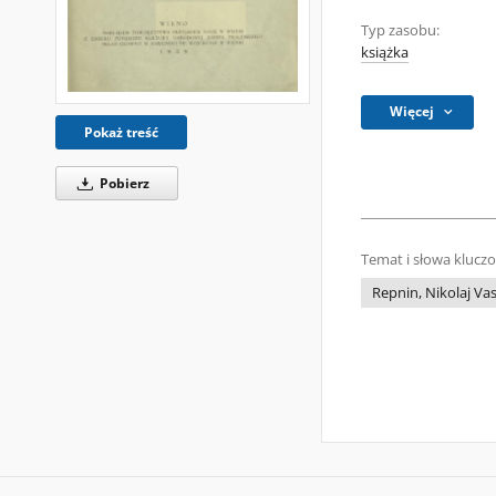
Typ zasobu:
książka
Więcej
Pokaż treść
Pobierz
Temat i słowa klucz
Repnin, Nikolaj Vas