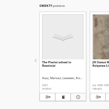
OBIEKTY
podobne
The Piarist school in
[III Statut 
Raseiniai
Księstwa L
Ausz, Mariusz
Latawiec, Krzysztof. Red.
Uniwersyt
2021
[ca 1600-165
artykuł
rękopis