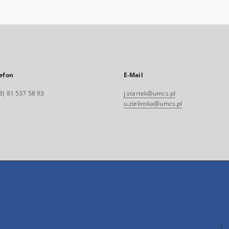
efon
E-Mail
8) 81 537 58 93
j.startek@umcs.pl
u.zielinska@umcs.pl