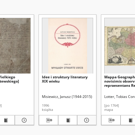
Wielkiego
Idee i struktury literatury
Mappa Geographi
itewskiego]
XIX wieku
novisimis observ
repraesentans 
Poloniae et Ma
Ducatum Lithua
et Marii Curie-Skłodowskiej (Lublin). Instytut Historii
Misiewicz, Janusz (1944-2015)
Lotter, Tobias Co
0]
1996
[po 1764]
książka
mapa